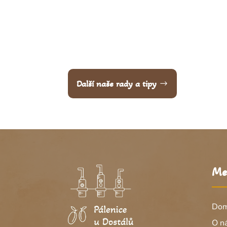
Další naše rady a tipy
Me
Do
O n