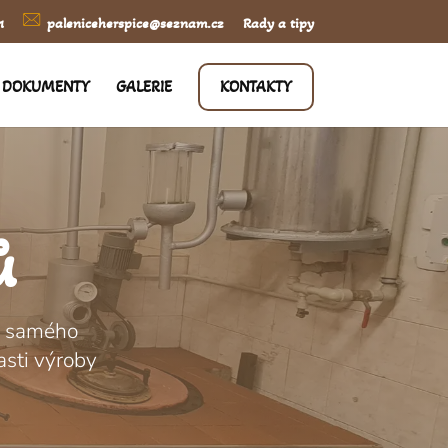
1
paleniceherspice@seznam.cz
Rady a tipy
DOKUMENTY
GALERIE
KONTAKTY
ů
od samého
asti výroby