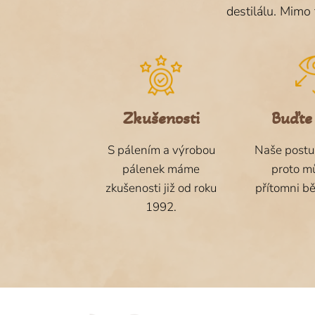
destilálu. Mimo 
Zkušenosti
Buďte
S pálením a výrobou
Naše postu
pálenek máme
proto m
zkušenosti již od roku
přítomni b
1992.