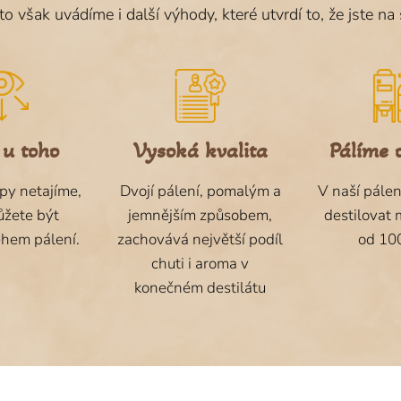
to však uvádíme i další výhody, které utvrdí to, že jste n
 u toho
Vysoká kvalita
Pálíme 
py netajíme,
Dvojí pálení, pomalým a
V naší pálen
ůžete být
jemnějším způsobem,
destilovat 
ěhem pálení.
zachovává největší podíl
od 100
chuti i aroma v
konečném destilátu