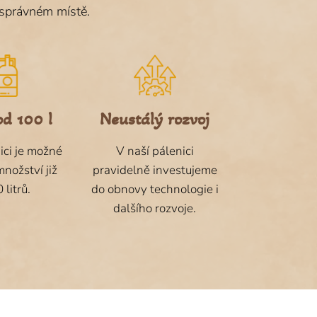
a správném místě.
od 100 l
Neustálý rozvoj
ici je možné
V naší pálenici
množství již
pravidelně investujeme
 litrů.
do obnovy technologie i
dalšího rozvoje.